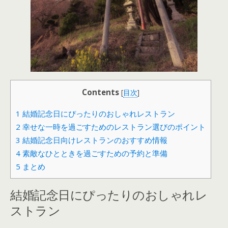
Contents
[
目次
]
1
結婚記念日にぴったりのおしゃれレストラン
2
幸せな一時を過ごすためのレストラン選びのポイント
3
結婚記念日向けレストランのおすすめ情報
4
素敵なひとときを過ごすための予約と準備
5
まとめ
結婚記念日にぴったりのおしゃれレ
ストラン